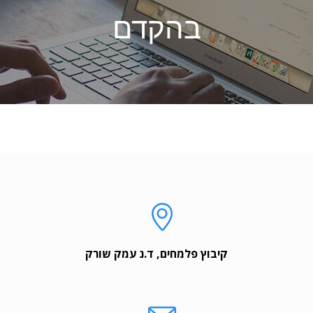
בהקדם
קיבוץ פלמחים, ד.נ עמק שורק