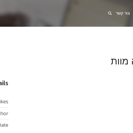
צור קשר
מוות
ails
ikes:
hor:
ate: