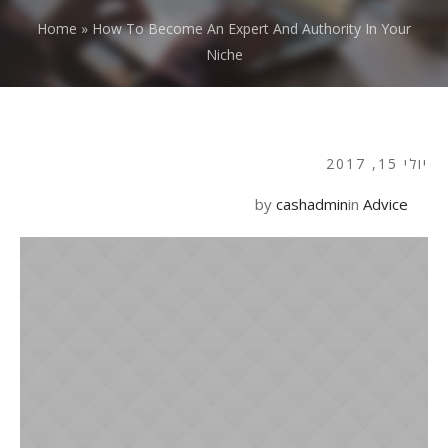
Home
»
How To Become An Expert And Authority In Your
Niche
יולי 15, 2017
by
cashadmin
in
Advice