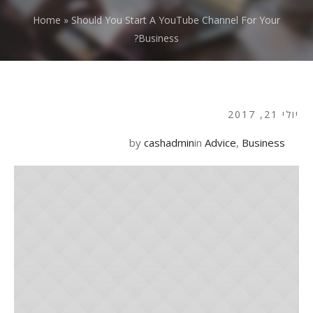
Home
»
Should You Start A YouTube Channel For Your
Business?
יולי 21, 2017
by
cashadmin
in
Advice
,
Business